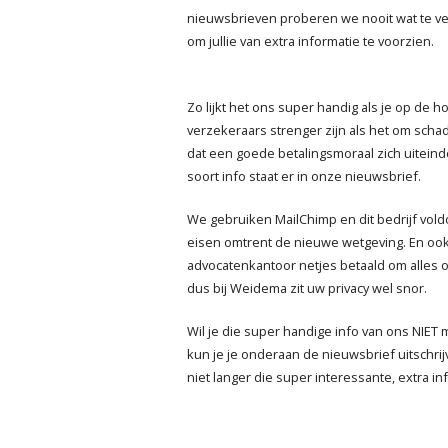
nieuwsbrieven proberen we nooit wat te ve
om jullie van extra informatie te voorzien.
Zo lijkt het ons super handig als je op de h
verzekeraars strenger zijn als het om schad
dat een goede betalingsmoraal zich uiteindel
soort info staat er in onze nieuwsbrief.
We gebruiken MailChimp en dit bedrijf vold
eisen omtrent de nieuwe wetgeving. En ook
advocatenkantoor netjes betaald om alles 
dus bij Weidema zit uw privacy wel snor.
Wil je die super handige info van ons NIE
kun je je onderaan de nieuwsbrief uitschrij
niet langer die super interessante, extra info.