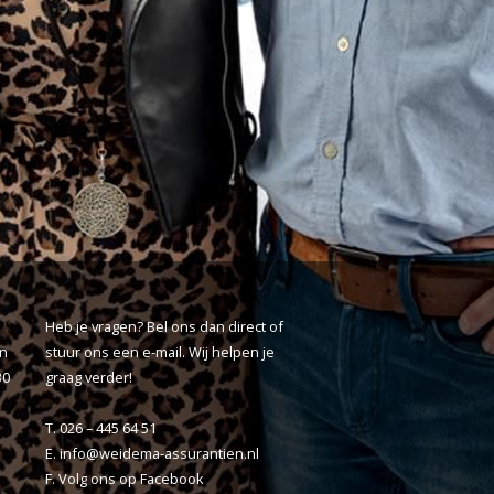
Heb je vragen? Bel ons dan direct of
ën
stuur ons een
e-mail
. Wij helpen je
30
graag verder!
T. 026 – 445 64 51
E.
info@weidema-assurantien.nl
F. Volg ons op
Facebook