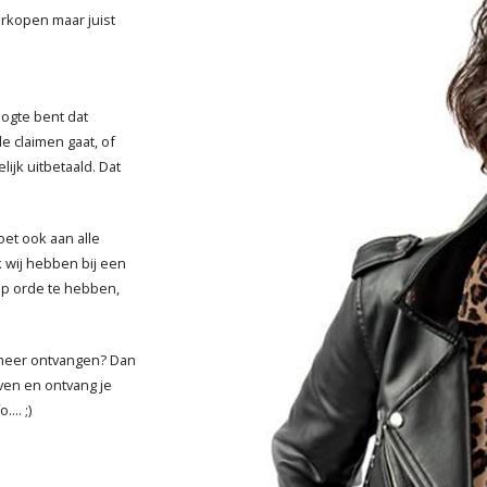
rkopen maar juist
oogte bent dat
e claimen gaat, of
ijk uitbetaald. Dat
oet ook aan alle
 wij hebben bij een
op orde te hebben,
T meer ontvangen? Dan
ven en ontvang je
... ;)