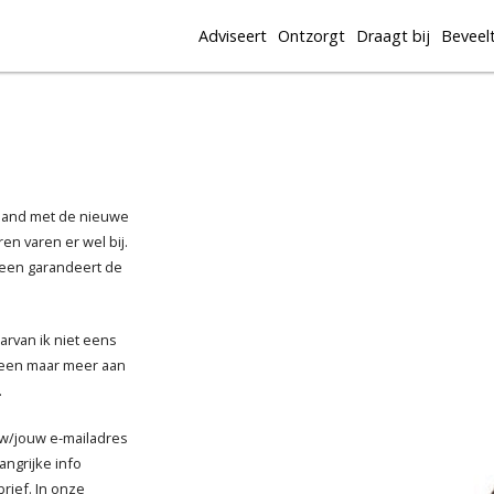
Adviseert
Ontzorgt
Draagt bij
Beveel
rband met de nieuwe
en varen er wel bij.
een garandeert de
aarvan ik niet eens
lleen maar meer aan
.
uw/jouw e-mailadres
angrijke info
rief. In onze