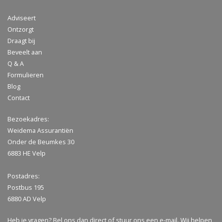
Adviseert
Ontzorgt
Draagt bij
Beveelt aan
Q & A
Formulieren
Blog
Contact
Bezoekadres:
Weidema Assurantiën
Onder de Beumkes 30
6883 HE Velp
Postadres:
Postbus 195
6880 AD Velp
Heb je vragen? Bel ons dan direct of stuur ons een
e-mail
. Wij helpen