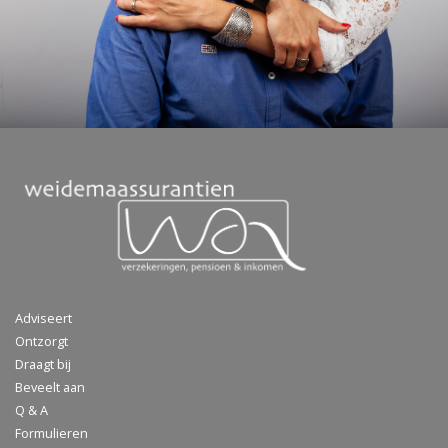
Adviseert
Ontzorgt
Draagt bij
Beveelt aan
Q & A
Formulieren