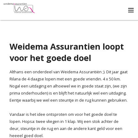
Adviseert
Weidema Assurantien loopt
Ontzorgt
voor het goede doel
Draagt bij
Althans een onderdeel van Weidema Assurantiën ;). Dit jaar gaat
Rilana de 4 daagse lopen met een goede vriendin. 4 x 50 km.
Nogal een uitdaging en alhoewel we in goede staat zijn, (we zijn
Beveelt aan
prima onderhouden) is en blijft het natuurlijk wel een uitdaging.
Eentje waarbij we wel een steuntje in de rug kunnen gebruiken.
Q & A
Vandaar is het idee ontsproten om voor het goede doel te
lopen. Hopsa: twee vliegen in 1 klap. Wij een stok achter de
deur, steuntje in de rug en aan de andere kant geld voor een
Formulieren
heeeel goed doel.