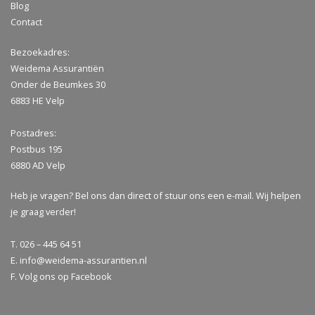
Blog
Contact
Bezoekadres:
Weidema Assurantiën
Onder de Beumkes 30
6883 HE Velp
Postadres:
Postbus 195
6880 AD Velp
Heb je vragen? Bel ons dan direct of stuur ons een
e-mail
. Wij helpen
je graag verder!
T. 026 – 445 64 51
E.
info@weidema-assurantien.nl
F. Volg ons op
Facebook